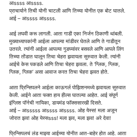
आssss आssss.
प्राचार्याने तिची योनी चाटली आणि तिच्या योनीत एक बोट घातले.
आई – आssss आssss.
आई लघवी करू लागली. आता गाडी एका निर्जन ठिकाणी थांबली.
मुख्याध्यापकांनी आईला आपल्या मांडीवर घेतले आणि ते गाडीतून
उतरले. त्यांनी आईला आपल्या गुडघ्यांवर बसवले आणि आपले लिंग
तिच्या तोंडात घालून तिचा चेहरा झवायला सुरुवात केली. त्यांनी
आईचे केस पकडले आणि तिचा चेहरा झवला. ते ‘ग्लिक, ग्लिक,
ग्लिक, ग्लिक’ असा आवाज करत तिचा चेहरा झवत होते.
आता प्रिन्सिपलने आईला काऊगर्ल पोझिशनमध्ये झवायला सुरुवात
केली. आईने आता फक्त हाय हील्स घातल्या आहेत. आई संपूर्ण
इंग्लिश पॉर्नची नायिका, डायमंड फॉक्ससारखी दिसते.
आई – आsssss आssss आssss. ओह येस्स! मला अजून
जोरात झव! ओह येस्सsss! मला झव, मला झव! अरे देवा!
प्रिन्सिपलचं लंड माझ्या आईच्या योनीत आत-बाहेर होत आहे. आता