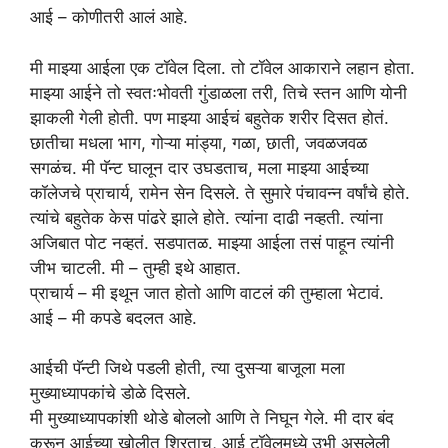
आई – कोणीतरी आलं आहे.
मी माझ्या आईला एक टॉवेल दिला. तो टॉवेल आकाराने लहान होता.
माझ्या आईने तो स्वतःभोवती गुंडाळला तरी, तिचे स्तन आणि योनी
झाकली गेली होती. पण माझ्या आईचं बहुतेक शरीर दिसत होतं.
छातीचा मधला भाग, गोऱ्या मांड्या, गळा, छाती, जवळजवळ
सगळंच. मी पॅन्ट घालून दार उघडताच, मला माझ्या आईच्या
कॉलेजचे प्राचार्य, रामेन सेन दिसले. ते सुमारे पंचावन्न वर्षांचे होते.
त्यांचे बहुतेक केस पांढरे झाले होते. त्यांना दाढी नव्हती. त्यांना
अजिबात पोट नव्हतं. सडपातळ. माझ्या आईला तसं पाहून त्यांनी
जीभ चाटली. मी – तुम्ही इथे आहात.
प्राचार्य – मी इथून जात होतो आणि वाटलं की तुम्हाला भेटावं.
आई – मी कपडे बदलत आहे.
आईची पॅन्टी जिथे पडली होती, त्या दुसऱ्या बाजूला मला
मुख्याध्यापकांचे डोळे दिसले.
मी मुख्याध्यापकांशी थोडे बोललो आणि ते निघून गेले. मी दार बंद
करून आईच्या खोलीत शिरताच, आई टॉवेलमध्ये उभी असलेली