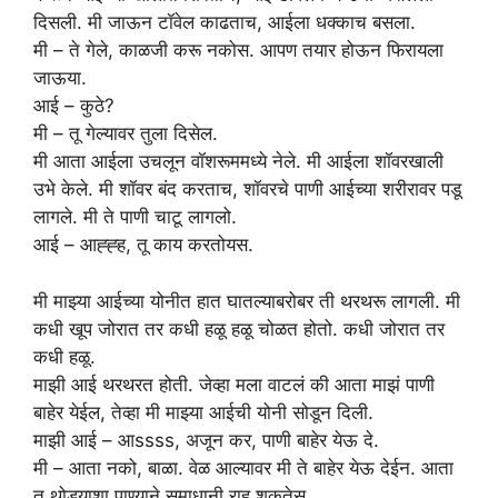
दिसली. मी जाऊन टॉवेल काढताच, आईला धक्काच बसला.
मी – ते गेले, काळजी करू नकोस. आपण तयार होऊन फिरायला
जाऊया.
आई – कुठे?
मी – तू गेल्यावर तुला दिसेल.
मी आता आईला उचलून वॉशरूममध्ये नेले. मी आईला शॉवरखाली
उभे केले. मी शॉवर बंद करताच, शॉवरचे पाणी आईच्या शरीरावर पडू
लागले. मी ते पाणी चाटू लागलो.
आई – आह्ह्ह, तू काय करतोयस.
मी माझ्या आईच्या योनीत हात घातल्याबरोबर ती थरथरू लागली. मी
कधी खूप जोरात तर कधी हळू हळू चोळत होतो. कधी जोरात तर
कधी हळू.
माझी आई थरथरत होती. जेव्हा मला वाटलं की आता माझं पाणी
बाहेर येईल, तेव्हा मी माझ्या आईची योनी सोडून दिली.
माझी आई – आssss, अजून कर, पाणी बाहेर येऊ दे.
मी – आता नको, बाळा. वेळ आल्यावर मी ते बाहेर येऊ देईन. आता
तू थोड्याशा पाण्याने समाधानी राहू शकतेस.