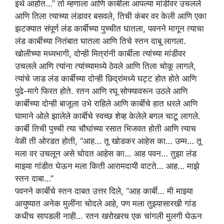
इथे आहोत…” तो म्हणाला आणि कार्बीला आपल्या मांडीवर उचलले
आणि तिला त्याच्या लंडावर बसवले, तिची कंबर वर केली आणि एका
झटक्यात संपूर्ण लंड कार्बीच्या पुच्चीत घातला, पवनने मागून त्याचा
लंड कार्बीच्या नितंबात घातला आणि तिचे स्तन दाबू लागला.
खोलीच्या मध्यभागी, दोन्ही मित्रांनी कार्बीला त्यांच्या मांडीवर
उचलले आणि त्यांना त्यांच्यामध्ये ठेवले आणि तिला चोकू लागले,
त्यांचे जाड लंड कार्बीच्या दोन्ही छिद्रांमध्ये घट्ट होत होते आणि
पुढे-मागे फिरत होते. रतन आणि रघू सोफ्यावरून उठले आणि
कार्बीच्या दोन्ही बाजूला उभे राहिले आणि कार्बीचे हात धरले आणि
घामाने ओले झालेले कार्बीचे स्वच्छ शेव्ह केलेले बगल चाटू लागले.
कार्बी तिची पुच्ची त्या चौघांच्या रसात भिजवत होती आणि त्याच
वेळी ती ओरडत होती, “आह… तू खोडकर आहेस का… उम्म… तू
मला वर उचलून असे चोदत आहेस का… आह पवन… तुझा लंड
माझ्या गांडीत घेऊन मला किती आरामदायी वाटते… आह… माझे
स्तन दाबा…”
पवनने कार्बीचे स्तन दाबत उत्तर दिले, “आह कार्बी… मी माझ्या
आयुष्यात अनेक मुलींना चोदले आहे, पण मला तुझ्यासारखी गांड
कधीच सापडली नाही… रतन खरोखरच एक चांगली मुलगी घेऊन