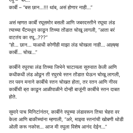
रघु – “बरं…”
कार्बी – “बस छान…!!! थांब, असं होणार नाही…”
असं म्हणत कार्बी रघूसमोर बसली आणि जबरदस्तीने रघूचा लंड
त्याच्या पँटमधून काढून तिच्या तोंडात चोखू लागली, “आता बरं
वाटतंय का रघू…???”
“हो… छान… याआधी कोणीही माझा लंड चोखला नाही… आह्ह्ह
कार्बी… चोख…”
कार्बीने रघुरचा लंड तिच्या जिभेने चाटायला सुरुवात केली आणि
कधीकधी लंड ओढून ती रघुरचे स्तन तोंडात घेऊन चोखू लागली,
तर पवन मनाने कार्बीचे स्तन चोखत होता, तर रतन आणि नीरव
कार्बीची ब्रा काढून आळीपाळीने दोन्ही बाजूंनी कार्बीचे स्तन दाबत
होते.
सुमारे पाच मिनिटांनंतर, कार्बीने रघुच्या लंडावरून तिचा चेहरा वर
केला आणि बाकीच्यांना म्हणाली, “अरे, माझ्या स्तनांची खोबणी थोडी
ओली करू नकोस… आज मी रघुला विशेष आनंद देईन…”