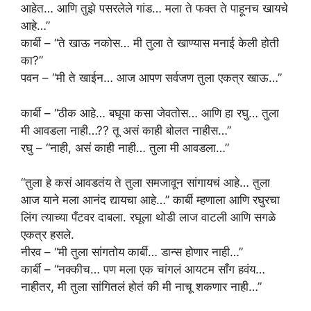
आहेत… आणि तुझे पसरलेले गांड… मला ते फक्त ते पाहूनच खायचे
आहे…”
कार्बी – “ते खाऊ नकोस… मी तुला ते खाण्यास मनाई केली होती
का?”
पवन – “मी ते खाईन… आज आपण सर्वजण तुला एकत्र खाऊ…”
कार्बी – “ठीक आहे… बघूया कसा जेवतोस… आणि हा रघु… तुला
मी आवडला नाही…?? तू असं काही बोलत नाहीस…”
रघु – “नाही, असं काही नाही… तुला मी आवडला…”
“तुला हे कसं आवडतंय ते तुला समजावून सांगायचं आहे… तुला
आज याने मला आनंद द्यायचा आहे…” कार्बी म्हणाला आणि रघुरचा
लिंग त्याच्या पँटवर दाबला. रघूला थोडी लाज वाटली आणि सगळे
एकत्र हसले.
नीरव – “मी तुला सांगतोय कार्बी… डान्स होणार नाही…”
कार्बी – “नक्कीच… पण मला एक चांगलं आयटम साँग हवंय…
नाहीतर, मी तुला सांगितलं होतं की मी नाचू शकणार नाही…”