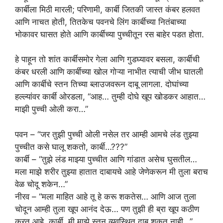
कार्बीला मिठी मारली; परिणामी, कार्बी जितकी जास्त कंबर हलवत
आणि नाचत होती, तितकेच पवनचे लिंग कार्बीच्या नितंबाच्या
भोकावर घासत होते आणि कार्बीच्या पुच्चीतून रस बाहेर पडत होता.
हे पाहून तो शांत कार्बीसमोर गेला आणि गुडघ्यावर बसला, कार्बीची
कंबर धरली आणि कार्बीच्या खोल गोऱ्या नाभीत त्याची जीभ घातली
आणि कार्बीचे स्तन तिच्या ब्लाउजवरून दाबू लागला. दोघांच्या
हल्ल्यांवर कार्बी ओरडला, “आह… तुम्ही दोघे खूप खोडकर आहात…
माझी पुच्ची ओली करा…”
पवन – “जर तुझी पुच्ची ओली नसेल तर आम्ही आमचे लंड तुझ्या
पुच्चीत कसे घालू शकतो, कार्बी…???”
कार्बी – “तुझे लंड माझ्या पुच्चीत आणि गांडात असेच घुसतील…
मला माझे शरीर तुझ्या हातात दाबायचे आहे जेणेकरून मी तुला बराच
वेळ चोदू शकेन…”
नीरव – “मला माहित आहे तू हे करू शकतेस… आणि आज तुला
चोदून आम्ही तुला खूप आनंद देऊ… पण तुझी ही ब्रा खूप कठीण
करत आहे, कार्बी, मी माझे स्तन व्यवस्थित दाबू शकत नाही…”