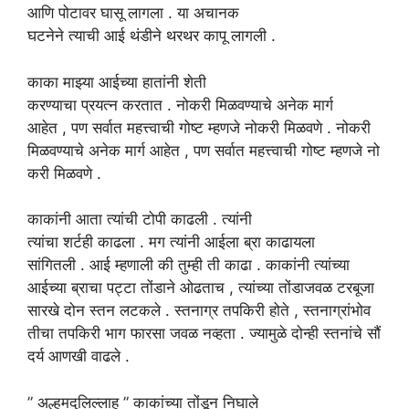
आणि पोटावर घासू लागला . या अचानक
घटनेने त्याची आई थंडीने थरथर कापू लागली .
काका
माझ्या आईच्या
हातांनी
शेती
करण्याचा
प्रयत्न
करतात
. नोकरी मिळवण्याचे अनेक मार्ग
आहेत
,
पण
सर्वात महत्त्वाची गोष्ट म्हणजे नोकरी मिळवणे . नोकरी
मिळवण्याचे अनेक मार्ग आहेत , पण सर्वात
महत्त्वाची
गोष्ट
म्हणजे
नो
करी मिळवणे .
काकांनी
आता
त्यांची
टोपी
काढली
.
त्यांनी
त्यांचा
शर्टही
काढला
. मग त्यांनी आईला ब्रा काढायला
सांगितली . आई म्हणाली
की
तुम्ही ती काढा . काकांनी त्यांच्या
आईच्या ब्राचा पट्टा तोंडाने ओढताच , त्यांच्या तोंडाजवळ टरबूजा
सारखे दोन स्तन लटकले . स्तनाग्र तपकिरी होते , स्तनाग्रांभोव
तीचा तपकिरी भाग फारसा जवळ नव्हता . ज्यामुळे दोन्ही स्तनांचे सौं
दर्य आणखी वाढले .
” अल्हमदुलिल्लाह ” काकांच्या
तोंडून
निघाले