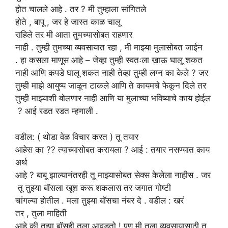
होत चालले आहे . तर ? मी तुम्हाला सांगितले
होते , बापू , जर हे जास्त काळ चालू
राहिले तर मी आता तुमच्यासोबत राहणार
नाही . तुम्ही तुमच्या व्यवसायात रहा , मी माझ्या मुलासोबत जाईन
. हा कसला माणूस आहे – जेव्हा तुम्ही स्वतःला खाऊ घालू शकत
नाही आणि कपडे घालू शकत नाही तेव्हा तुम्ही लग्न का केले ? जर
तुम्ही माझे आयुष्य जाळून टाकले आणि ते कायमचे फेकून दिले तर
तुम्ही माझ्याशी बोलणार नाही आणि या मुलाच्या भविष्याचे काय होईल
? आई रडत रडत म्हणाली .
वडील:
( थोडा
वेळ
विचार करत
)
तू
तयार
आहेस
का ??
त्याच्यासोबत
करायला ? आई : तयार नसण्यात काय
अर्थ
आहे ? बाबू झाल्यानंतरही तू माझ्यासोबत सेक्स केलेला नाहीस . जर
तू तुझ्या बॉसला खूश करू शकलास तर जगात गोष्टी
चांगल्या होतील . मला तुझ्या बॉसचा नंबर दे . वडील : खरं
तर , तुला माहिती
आहे की तुझा बॉसही तुला आवडतो ! पण मी तुला व्यवसायासाठी तु