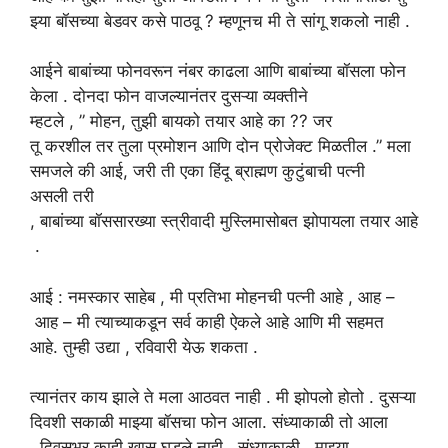
झ्या बॉसच्या बेडवर कसे पाठवू ? म्हणूनच मी ते सांगू शकलो नाही .
आईने
बाबांच्या
फोनवरून
नंबर
काढला
आणि बाबांच्या बॉसला फोन
केला . दोनदा फोन वाजल्यानंतर दुसऱ्या व्यक्तीने
म्हटले , ” मोहन, तुझी बायको तयार आहे का ?? जर
तू करशील तर तुला प्रमोशन आणि दोन प्रोजेक्ट मिळतील .” मला
समजले की आई, जरी ती एका हिंदू ब्राह्मण कुटुंबाची पत्नी
असली तरी
, बाबांच्या बॉससारख्या स्त्रीवादी मुस्लिमासोबत झोपायला तयार आहे
.
आई
:
नमस्कार
साहेब
,
मी
प्रतिभा
मोहनची
पत्नी
आहे , आह –
आह – मी त्याच्याकडून सर्व काही ऐकले आहे आणि मी सहमत
आहे. तुम्ही उद्या
,
रविवारी येऊ शकता .
त्यानंतर
काय
झाले
ते मला आठवत नाही
.
मी झोपलो होतो . दुसऱ्या
दिवशी सकाळी माझ्या बॉसचा फोन आला. संध्याकाळी तो आला
. दिवसभर काही खास घडले नाही . संध्याकाळी , माझ्या