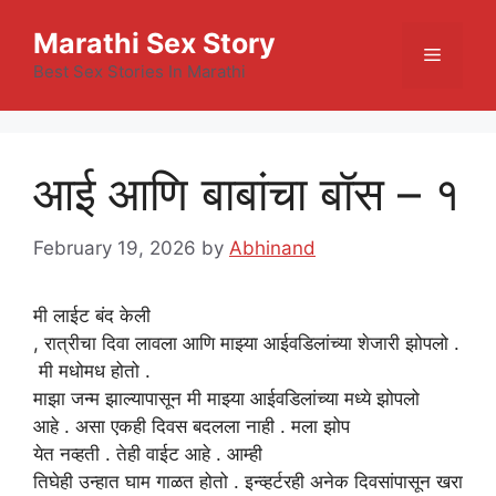
Skip
Marathi Sex Story
to
Menu
content
Best Sex Stories In Marathi
आई आणि बाबांचा बॉस – १
February 19, 2026
by
Abhinand
मी लाईट
बंद
केली
,
रात्रीचा
दिवा
लावला
आणि माझ्या आईवडिलांच्या शेजारी झोपलो .
मी मधोमध होतो .
माझा जन्म झाल्यापासून मी माझ्या आईवडिलांच्या मध्ये झोपलो
आहे . असा एकही दिवस बदलला नाही . मला झोप
येत नव्हती . तेही वाईट
आहे
. आम्ही
तिघेही उन्हात घाम गाळत होतो . इन्व्हर्टरही अनेक दिवसांपासून खरा