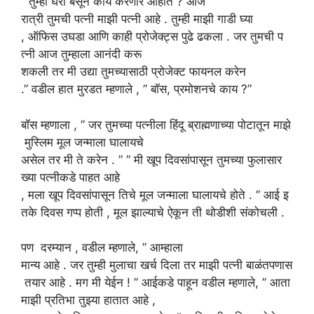
” तुम्ही घरी बसून
काय
करणार आहात ? आज
रात्री तुमची पत्नी माझी पत्नी आहे . तुम्ही माझी गाडी घ्या
, ऑफिस उघडा आणि काही प्रोजेक्ट्स पुढे ढकला . जर तुमची प
त्नी आज तुम्हाला आनंदी करू
शकली तर मी उद्या तुमच्यासाठी प्रोजेक्ट फायनल करेन
.” वडील हात मुरडत म्हणाले , ” बॉस, प्रमोशनचे काय ?”
बॉस
म्हणाला
, ” जर तुमच्या पत्नीला हिंदू ब्राह्मणाच्या पोटातून माझे
मुस्लिम मूल जन्माला घालायचे
असेल तर मी
ते
करेन . ” ” मी खूप दिवसांपासून तुमच्या फुलासार
ख्या पत्नीकडे पाहत आहे
, मला खूप दिवसांपासून तिचे मूल जन्माला घालायचे होते . ” आई इ
तके दिवस गप्प होती , मूल झाल्याचे ऐकून ती थोडीशी संकोचली .
पण
दरम्यान ,
वडील म्हणाले, ” आम्हाला
मान्य आहे . जर तुम्ही मुलाचा खर्च दिला
तर
माझी पत्नी बाळंतपणास
तयार आहे . मग मी येईन ! ” आईकडे पाहून वडील म्हणाले, ” आता
माझी प्रतिभा तुझ्या हातात आहे ,