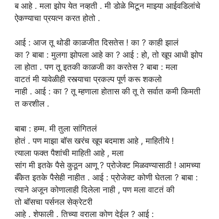
ब आहे . मला झोप येत नव्हती . मी डोळे मिटून माझ्या आईवडिलांचे
ऐकण्याचा प्रयत्न करत होतो .
आई
: आज
तू
थोडी काळजीत दिसतेस
!
का ? काही झालं
का ? बाबा : मुलगा झोपला आहे का ? आई : हो, तो खूप आधी झोप
ला होता . पण तू इतकी काळजी का करतेस ? बाबा : मला
वाटतं मी यावेळीही रस्त्याचा प्रकल्प पूर्ण करू शकलो
नाही . आई : का ? तू म्हणाला होतास की तू ते सर्वात कमी किमती
त करशील .
बाबा
:
हम्म. मी
तुला सांगितलं
होतं
.
पण माझा बॉस खरंच खूप बदमाश आहे , माहितीये !
त्याला फक्त पैशांची माहिती आहे , मला
सांग मी इतके पैसे कुठून आणू ? प्रोजेक्ट मिळवण्यासाठी ! आमच्या
बँकेत इतके पैसेही नाहीत . आई : प्रोजेक्ट कोणी घेतला ? बाबा :
त्याने अजून कोणालाही दिलेला नाही , पण मला वाटतं की
तो बॉसचा पर्सनल सेक्रेटरी
आहे . शेफाली . तिच्या वराला कोण देईल ? आई :