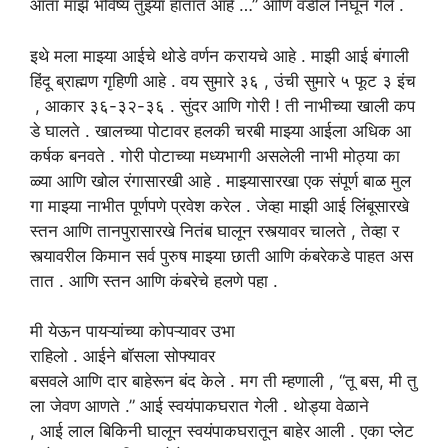
आता माझे भविष्य तुझ्या हातात आहे …” आणि वडील निघून गेले .
इथे
मला
माझ्या
आईचे
थोडे
वर्णन
करायचे
आहे
.
माझी
आई
बंगाली
हिंदू ब्राह्मण गृहिणी
आहे
. वय सुमारे ३६ , उंची सुमारे ५ फूट ३ इंच
, आकार ३६-३२-३६ . सुंदर आणि गोरी ! ती नाभीच्या खाली कप
डे घालते . खालच्या पोटावर हलकी चरबी माझ्या आईला अधिक आ
कर्षक बनवते . गोरी पोटाच्या मध्यभागी असलेली नाभी मोठ्या का
ळ्या आणि खोल रंगासारखी आहे . माझ्यासारखा एक संपूर्ण बाळ मुल
गा माझ्या नाभीत पूर्णपणे प्रवेश करेल . जेव्हा माझी आई लिंबूसारखे
स्तन आणि तानपुरासारखे नितंब घालून रस्त्यावर चालते , तेव्हा र
स्त्यावरील किमान सर्व पुरुष माझ्या छाती आणि कंबरेकडे पाहत अस
तात . आणि स्तन आणि कंबरेचे हलणे पहा .
मी
येऊन
पायऱ्यांच्या कोपऱ्यावर उभा
राहिलो
.
आईने बॉसला सोफ्यावर
बसवले आणि दार बाहेरून बंद केले . मग ती म्हणाली , “तू बस, मी तु
ला जेवण आणते .” आई स्वयंपाकघरात गेली . थोड्या वेळाने
, आई लाल बिकिनी घालून स्वयंपाकघरातून बाहेर आली . एका प्लेट