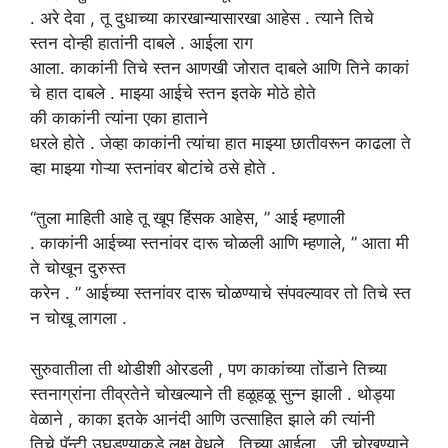
.
अरे देवा , तू दुधाच्या कारखान्यासारखा
आहेस
. त्याने तिचे
स्तन दोन्ही हातांनी दाबले . आईला राग
आला. काकांनी तिचे स्तन आणखी जोरात दाबले आणि तिने काकां
चे हात दाबले . माझ्या आईचे स्तन इतके मोठे होते
की काकांनी त्यांना एका हाताने
धरले होते . जेव्हा काकांनी त्यांचा हात माझ्या छातीवरून काढला ते
व्हा माझ्या गोऱ्या स्तनांवर बोटांचे ठसे होते .
“तुला
माहिती आहे तू
खूप
हिंसक आहेस,
” आई म्हणाली
. काकांनी आईच्या स्तनांवर दारू चोळली आणि म्हणाले, ” आता मी
ते चोखून दुरुस्त
करेन . ” आईच्या स्तनांवर दारू चोळण्याचे संपवल्यावर तो तिचे स्त
न चोखू लागला .
सुरुवातीला
ती
थोडीशी
ओरडली
,
पण काकांच्या तोंडाने तिच्या
स्तनाग्रांना तीव्रतेने चोखल्याने ती हळूहळू सुन्न झाली . थोड्या
वेळाने , काका इतके आनंदी आणि उत्साहित झाले की त्यांनी
तिचे पॅन्टी उघडण्याकडे लक्ष वेधले . तिच्या आईला , जी चोखण्याने