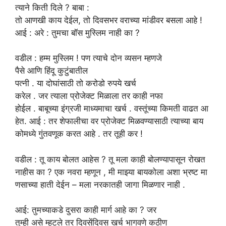
त्याने किती दिले ? बाबा :
तो आणखी काय देईल, तो दिवसभर वराच्या मांडीवर बसला आहे !
आई : अरे : तुमचा बॉस मुस्लिम नाही का ?
वडील
:
हम्म
मुस्लिम
!
पण
त्याचे
दोन
व्यसन
म्हणजे
पैसे
आणि
हिंदू
कुटुंबातील
पत्नी
.
या
दोघांसाठी
तो करोडो रुपये खर्च
करेल . जर त्याला प्रोजेक्ट मिळाला
तर
काही नफा
होईल . बाबूच्या इंग्रजी माध्यमाचा खर्च . वस्तूंच्या किमती वाढत आ
हेत. आई : तर शेफालीचा वर प्रोजेक्ट मिळवण्यासाठी त्याच्या बाय
कोमध्ये गुंतवणूक करत आहे . तर तूही कर !
वडील
: तू
काय
बोलत आहेस ? तू मला काही बोलण्यापासून रोखत
नाहीस का ? एक नवरा म्हणून
,
मी माझ्या बायकोला अशा भ्रष्ट मा
णसाच्या हाती देईन – मला नरकातही जागा मिळणार नाही .
आई:
तुमच्याकडे
दुसरा
काही
मार्ग
आहे
का
? जर
तुम्ही असे म्हटले तर दिवसेंदिवस खर्च भागवणे कठीण