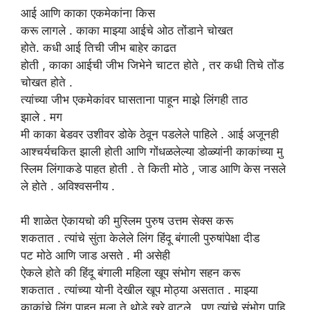
आई
आणि
काका
एकमेकांना किस
करू लागले .
काका
माझ्या आईचे ओठ तोंडाने चोखत
होते. कधी आई तिची जीभ बाहेर काढत
होती , काका आईची जीभ जिभेने चाटत होते , तर कधी तिचे तोंड
चोखत होते .
त्यांच्या जीभ एकमेकांवर घासताना पाहून माझे लिंगही ताठ
झाले . मग
मी काका बेडवर उशीवर डोके ठेवून पडलेले पाहिले . आई अजूनही
आश्चर्यचकित झाली होती आणि गोंधळलेल्या डोळ्यांनी काकांच्या मु
स्लिम लिंगाकडे पाहत होती . ते किती मोठे , जाड आणि केस नसले
ले होते . अविश्वसनीय .
मी शाळेत
ऐकायचो
की
मुस्लिम
पुरुष
उत्तम
सेक्स करू
शकतात . त्यांचे सुंता केलेले लिंग हिंदू बंगाली पुरुषांपेक्षा दीड
पट मोठे आणि जाड असते . मी असेही
ऐकले होते की हिंदू बंगाली महिला खूप संभोग सहन करू
शकतात . त्यांच्या योनी देखील खूप मोठ्या असतात . माझ्या
काकांचे लिंग पाहून मला ते थोडे खरे वाटले . पण त्यांचे संभोग पाहि