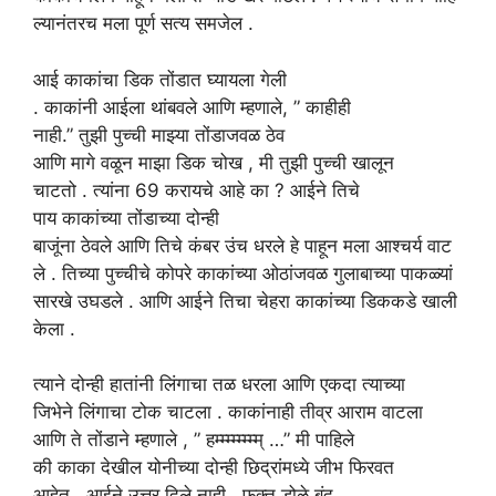
ल्यानंतरच मला पूर्ण सत्य समजेल .
आई
काकांचा
डिक
तोंडात
घ्यायला
गेली
.
काकांनी
आईला
थांबवले
आणि
म्हणाले,
”
काहीही
नाही.”
तुझी पुच्ची माझ्या तोंडाजवळ ठेव
आणि मागे वळून माझा डिक चोख , मी तुझी पुच्ची खालून
चाटतो . त्यांना 69 करायचे आहे का ? आईने तिचे
पाय काकांच्या तोंडाच्या दोन्ही
बाजूंना ठेवले आणि तिचे कंबर उंच धरले हे पाहून मला आश्चर्य वाट
ले . तिच्या पुच्चीचे कोपरे काकांच्या ओठांजवळ गुलाबाच्या पाकळ्यां
सारखे उघडले . आणि आईने तिचा चेहरा काकांच्या डिककडे खाली
केला .
त्याने दोन्ही हातांनी
लिंगाचा
तळ
धरला आणि
एकदा त्याच्या
जिभेने लिंगाचा
टोक
चाटला
. काकांनाही तीव्र आराम वाटला
आणि ते तोंडाने म्हणाले , ” हम्म्म्म्म्म्म्म् …” मी पाहिले
की काका देखील योनीच्या दोन्ही छिद्रांमध्ये जीभ फिरवत
आहेत . आईने उत्तर दिले नाही , फक्त डोळे बंद