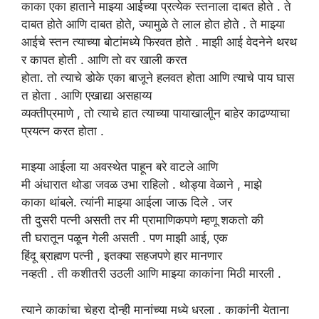
काका
एका
हाताने
माझ्या
आईच्या
प्रत्येक
स्तनाला दाबत होते . ते
दाबत होते आणि दाबत होते, ज्यामुळे ते लाल होत होते . ते माझ्या
आईचे स्तन त्याच्या बोटांमध्ये फिरवत होते . माझी आई वेदनेने थरथ
र कापत होती . आणि तो वर खाली करत
होता. तो त्याचे डोके एका बाजूने हलवत होता आणि त्याचे पाय घास
त होता . आणि एखाद्या असहाय्य
व्यक्तीप्रमाणे , तो त्याचे हात त्याच्या पायाखालीून बाहेर काढण्याचा
प्रयत्न करत होता .
माझ्या
आईला
या
अवस्थेत
पाहून
बरे
वाटले
आणि
मी अंधारात थोडा जवळ उभा राहिलो . थोड्या वेळाने , माझे
काका थांबले. त्यांनी माझ्या आईला जाऊ दिले . जर
ती दुसरी पत्नी असती तर मी प्रामाणिकपणे म्हणू शकतो की
ती घरातून पळून गेली असती . पण माझी आई, एक
हिंदू ब्राह्मण पत्नी , इतक्या सहजपणे हार मानणार
नव्हती . ती कशीतरी उठली आणि माझ्या काकांना मिठी मारली .
त्याने काकांचा चेहरा दोन्ही
मानांच्या
मध्ये
धरला . काकांनी येताना