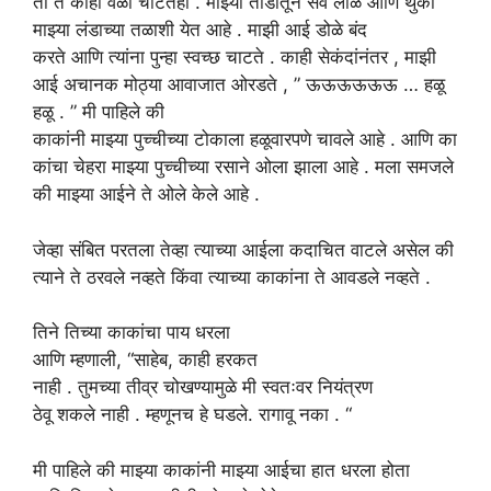
ती ते काही वेळा चाटतेही . माझ्या तोंडातून सर्व लाळ आणि थुंकी
माझ्या लंडाच्या तळाशी येत आहे . माझी आई डोळे बंद
करते आणि त्यांना पुन्हा स्वच्छ चाटते . काही सेकंदांनंतर , माझी
आई अचानक मोठ्या आवाजात ओरडते , ” ऊऊऊऊऊऊ … हळू
हळू . ” मी पाहिले की
काकांनी माझ्या पुच्चीच्या टोकाला हळूवारपणे चावले आहे . आणि का
कांचा चेहरा माझ्या पुच्चीच्या रसाने ओला झाला आहे . मला समजले
की माझ्या आईने ते ओले केले आहे .
जेव्हा संबित
परतला तेव्हा
त्याच्या आईला
कदाचित
वाटले असेल की
त्याने
ते
ठरवले
नव्हते
किंवा
त्याच्या काकांना
ते
आवडले
नव्हते
.
तिने तिच्या काकांचा
पाय
धरला
आणि
म्हणाली,
“साहेब, काही हरकत
नाही . तुमच्या तीव्र चोखण्यामुळे मी स्वतःवर नियंत्रण
ठेवू शकले नाही . म्हणूनच हे घडले. रागावू नका . “
मी पाहिले की
माझ्या काकांनी माझ्या
आईचा
हात
धरला होता