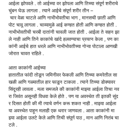
आईला झोपवले . तो आईच्या वर झोपला आणि तिच्या संपूर्ण शरीराचे
चुंबन घेऊ लागला . त्याने आईचे संपूर्ण शरीर तीन –
चार वेळा चाटले आणि नाभीभोवतीचा भाग , मानसची छाती आणि
पोट चावू लागला . चाव्यामुळे आई कण्हत होती आणि कण्हत होती .
नाभीभोवतीची चरबी दातांनी चावली जात होती . आईला ते सहन झा
ले नाही आणि तिने काकांचे खांदे हलवण्याचा प्रयत्न केला , पण का
कांनी आईचे हात धरले आणि नाभीभोवतीच्या गोऱ्या पोटाला आणखी
जोरात चावत राहिले .
आता
काकांनी
आईच्या
हातातील फांदी तोडून जमिनीवर
फेकली
आणि
तिच्या
कमरेतील सा
खळी आणि गळ्यातील हार फाडून टाकला . त्याने तिच्या डोक्यावर
सिंदूरही लावला . मला समजले की काकांनी माझ्या आईला तिचा नव
रा जिवंत असूनही विधवा केले होते . पण या अवस्थेत ती इतकी सुंद
र दिसत होती की मी त्याचे वर्णन करू शकत नाही . माझ्या आईला
या अवस्थेत पाहून मलाही एक थरार जाणवला . आता काकांनी मा
झ्या आईला उलटे केले आणि तिची संपूर्ण पाठ , मान आणि नितंब चा
टले .