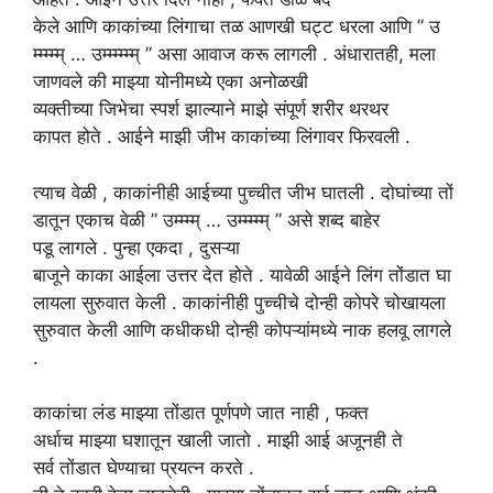
केले आणि काकांच्या लिंगाचा तळ आणखी घट्ट धरला आणि ” उ
म्म्म्म्म् … उम्म्म्म्म्म् ” असा आवाज करू लागली . अंधारातही, मला
जाणवले की माझ्या योनीमध्ये एका अनोळखी
व्यक्तीच्या जिभेचा स्पर्श झाल्याने माझे संपूर्ण शरीर थरथर
कापत होते . आईने माझी जीभ काकांच्या लिंगावर फिरवली .
त्याच
वेळी
,
काकांनीही
आईच्या पुच्चीत जीभ घातली . दोघांच्या तों
डातून एकाच वेळी ” उम्म्म्म् … उम्म्म्म्म् ” असे शब्द बाहेर
पडू लागले . पुन्हा एकदा , दुसऱ्या
बाजूने काका आईला उत्तर देत होते . यावेळी आईने लिंग तोंडात घा
लायला सुरुवात केली .
काकांनीही
पुच्चीचे दोन्ही कोपरे चोखायला
सुरुवात केली आणि कधीकधी दोन्ही कोपऱ्यांमध्ये नाक हलवू लागले
.
काकांचा
लंड
माझ्या
तोंडात
पूर्णपणे
जात
नाही
,
फक्त
अर्धाच
माझ्या
घशातून
खाली जातो
.
माझी आई अजूनही ते
सर्व तोंडात घेण्याचा प्रयत्न करते .