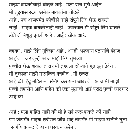
माझ्या बायकोलाही चोदले आहे , मला पाच मुले आहेत .
मी तुझ्यासारख्या अनेक बायकांना चोदले
आहे . पण आजपर्यंत कोणीही माझे संपूर्ण लिंग घेऊ शकले
नाही . माझ्या बायकोलाही नाही . ज्याच्यात मी संपूर्ण लिंग घातले
होते ती बेशुद्ध झाली आहे . आई : ठीक आहे.
काका
: माझे
लिंग
मुस्लिम
आहे
. आम्ही
अफगाण
पठाणांचे
वंशज
आहोत
.
जर तुम्ही
आज
माझे लिंग तुमच्या
पुच्चीत घेऊ शकलात तर मी तुम्हाला सोन्याने गुंडाळून ठेवेन .
मी तुम्हाला माझी मालकिन बनवीन . मी ऐकले
आहे की हिंदू महिलांना संभोग करायला आवडते . आज मी माझी
पुच्ची तपासेन आणि पाहेन की एका मुलाची आई प्रौढ पुच्ची जादूगार
आहे का .
आई
: मला माहित नाही की मी
हे सर्व
करू शकते की नाही
,
पण जोपर्यंत माझ्या शरीरात जीव आहे तोपर्यंत मी माझ्या योनीने तुला
स्वर्गीय आनंद देण्याचा प्रयत्न करेन .