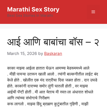
Skip
Marathi Sex Story
to
Menu
content
Best Sex Stories In Marathi
आई आणि बाबांचा बॉस – २
March 15, 2026
by
Baskaran
काका
माझ्या आईला
हातात
घेऊन
आमच्या
बेडरूममध्ये
आले
.
मीही
पायऱ्या उतरून
खाली
आलो . त्यांनी बाल्कनीतील लाईट बंद
केले होते . खोलीत एक मंद रात्रीचा दिवा जळत होता . दार उघडे
होते. काकांनी दाराच्या समोर लुंगी घातली होती , वर माझ्या
आईची पॅन्टी होती . मी आत येताच मी स्वतःला अंधारात शोधले
आणि त्यांच्या संभोगाचे निरीक्षण
करू लागलो . माझ्या हिंदू ब्राह्मण कुटुंबातील गृहिणी , माझी