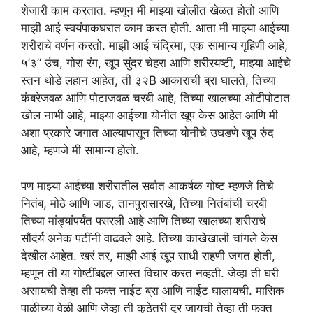
शेजारी काम करतात. म्हणून मी माझ्या खोलीत खेळत होतो आणि
माझी आई स्वयंपाकघरात काम करत होती. आता मी माझ्या आईच्या
शरीराचे वर्णन करतो. माझी आई चंद्रिमा, एक सामान्य गृहिणी आहे,
५’३” उंच, गोरा रंग, खूप सुंदर चेहरा आणि शरीरयष्टी, माझ्या आईचे
स्तन थोडे लहान आहेत, ती ३२B आकाराची ब्रा घालते, तिच्या
कंबरेजवळ आणि पोटाजवळ चरबी आहे, तिच्या खालच्या ओटीपोटात
खोल नाभी आहे, माझ्या आईच्या योनीत खूप केस आहेत आणि मी
अशा प्रकारे जगात आल्यापासून तिच्या योनीचे उघडणे खूप रुंद
आहे, म्हणजे मी सामान्य होतो.
पण माझ्या आईच्या शरीरातील सर्वात आकर्षक गोष्ट म्हणजे तिचे
नितंब, मोठे आणि जाड, तानपुरासारखे, तिच्या नितंबांची चरबी
तिच्या मांड्यांपर्यंत पसरली आहे आणि तिच्या खालच्या शरीराचे
सौंदर्य अनेक पटींनी वाढवले ​​आहे. तिच्या काखेखाली चांगले केस
देखील आहेत. खरं तर, माझी आई खूप साधी राहणी जगत होती,
म्हणून ती या गोष्टींबद्दल जास्त विचार करत नव्हती. जेव्हा ती घरी
असायची तेव्हा ती फक्त नाईट ब्रा आणि नाईट घालायची. मासिक
पाळीच्या वेळी आणि जेव्हा ती कुठेतरी दूर जायची तेव्हा ती फक्त