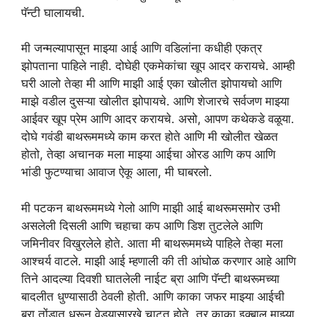
पॅन्टी घालायची.
मी जन्मल्यापासून माझ्या आई आणि वडिलांना कधीही एकत्र
झोपताना पाहिले नाही. दोघेही एकमेकांचा खूप आदर करायचे. आम्ही
घरी आलो तेव्हा मी आणि माझी आई एका खोलीत झोपायचो आणि
माझे वडील दुसऱ्या खोलीत झोपायचे. आणि शेजारचे सर्वजण माझ्या
आईवर खूप प्रेम आणि आदर करायचे. असो, आपण कथेकडे वळूया.
दोघे गवंडी बाथरूममध्ये काम करत होते आणि मी खोलीत खेळत
होतो, तेव्हा अचानक मला माझ्या आईचा ओरड आणि कप आणि
भांडी फुटण्याचा आवाज ऐकू आला, मी घाबरलो.
मी पटकन बाथरूममध्ये गेलो आणि माझी आई बाथरूमसमोर उभी
असलेली दिसली आणि चहाचा कप आणि डिश तुटलेले आणि
जमिनीवर विखुरलेले होते. आता मी बाथरूममध्ये पाहिले तेव्हा मला
आश्चर्य वाटले. माझी आई म्हणाली की ती आंघोळ करणार आहे आणि
तिने आदल्या दिवशी घातलेली नाईट ब्रा आणि पॅन्टी बाथरूमच्या
बादलीत धुण्यासाठी ठेवली होती. आणि काका जफर माझ्या आईची
ब्रा तोंडात धरून वेड्यासारखे चाटत होते, तर काका इक्बाल माझ्या