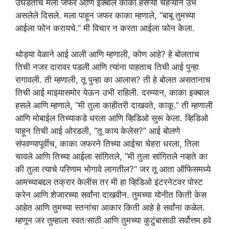
उघडताच मला जफर आणि इक्बाल काका हसऱ्या चेहऱ्याने उभे
असलेले दिसले. मला पाहून जफर काका म्हणाले, “बाबू तुमच्या
आईला फोन करायचे.” मी विचार न करता आईला फोन केला.
थोड्या वेळाने आई आली आणि म्हणाली, कोण आहे? हे बोलताच
तिची नजर दारावर पडली आणि त्यांना पाहताच तिची आई पुन्हा
रागावली. ती म्हणाली, तू पुन्हा का आलास? ती हे बोलत असतानाच
तिची आई माझ्यासमोर येऊन उभी राहिली. दरम्यान, काका इक्बाल
हसले आणि म्हणाले, “मी तुला काहीतरी दाखवते, काकू.” ती म्हणाली
आणि मोबाईल तिच्याकडे धरला आणि व्हिडिओ सुरू केला. व्हिडिओ
पाहून तिची आई ओरडली, “तू काय केलेस?” आई बोलणे
संपवण्यापूर्वीच, काका जफरने तिच्या आईचा चेहरा धरला, तिला
चावले आणि तिच्या आईला सांगितले, “मी तुला सांगितले नव्हते का
की तुला त्याचे परिणाम भोगावे लागतील?” जर तू आता ऑफिसमध्ये
आमच्याबद्दल तक्रार केलीस तर मी हा व्हिडिओ इंटरनेटवर पोस्ट
करेन आणि शेजारच्या सर्वांना दाखवीन. तुमच्या योनीत किती केस
आहेत आणि तुमच्या स्तनांचा आकार किती आहे हे सर्वांना कळेल.
म्हणून जर तुम्हाला स्वतःसाठी आणि तुमच्या कुटुंबासाठी सर्वोत्तम हवे