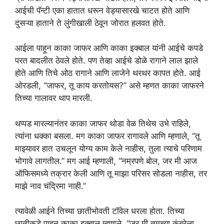
आईची पॅन्टी एका हातात धरून वेड्यासारखे चाटत होते आणि
दुसऱ्या हाताने ते लुंगीखाली ठेवून जोरात हलवत होते.
आईला पाहून काका जाफर आणि काका इक्बाल यांनी आईचे कपडे
परत बादलीत ठेवले होते. पण तेव्हा आईचे डोळे रागाने लाल झाले
होते आणि तिचे ओठ रागाने आणि लाजेने थरथर कापत होते. आई
ओरडली, “जाफर, तू काय करतोयस?” असे म्हणत काका जाफरने
तिच्या गालावर थाप मारली.
थप्पड मारल्यानंतर काका जाफर थोडा वेळ तिथेच उभे राहिले,
त्यांना धक्का बसला. मग काका जाफर रागावले आणि म्हणाले, “तू
माझ्यावर हात उचलून योग्य काम केले नाहीस, तुला त्याचे परिणाम
भोगावे लागतील.” मग आई म्हणाली, “नम्रपणे बोल, जर मी आज
ऑफिसमध्ये तक्रार केली आणि तू माझा परिसर सोडला नाहीस, तर
माझे नाव चंद्रिमा नाही.”
त्यावेळी आईने तिच्या छातीभोवती टॉवेल धरला होता. तिच्या
छातीकडे पाहून काका इक्बाल म्हणाले, “जर मी तुमच्या कंबरेला