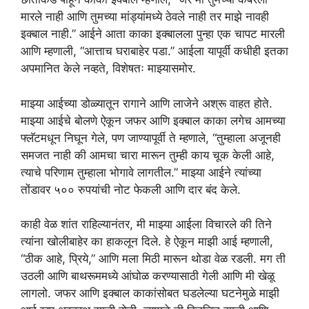
मारले नाही आणि तुमच्या मांड्यांमध्ये ठेवले नाही तर माझे नावही
इक्बाल नाही.” आईने आता काका इक्बालला पुन्हा एक चापट मारली
आणि म्हणाली, “आत्ताच घराबाहेर पडा.” आईला यापूर्वी कधीही इतका
अपमानित केले नव्हते, विशेषतः माझ्यासमोर.
माझ्या आईच्या डोळ्यातून रागाने आणि लाजेने अश्रू वाहत होते.
माझ्या आईचे बोलणे ऐकून जफर आणि इक्बाल काका लगेच आमच्या
फ्लॅटमधून निघून गेले, पण जाण्यापूर्वी ते म्हणाले, “तुम्हाला अजूनही
समजत नाही की आमचा चारा मारून तुम्ही काय चूक केली आहे,
त्याचे परिणाम तुम्हाला भोगावे लागतील.” माझ्या आईने त्यांच्या
तोंडावर ५०० रुपयांची नोट फेकली आणि दार बंद केले.
काही वेळ शांत राहिल्यानंतर, मी माझ्या आईला विचारले की तिने
त्यांना खोलीबाहेर का हाकलून दिले. हे ऐकून माझी आई म्हणाली,
“ठीक आहे, प्रिये,” आणि मला मिठी मारून थोडा वेळ रडली. मग ती
उठली आणि बाथरूममध्ये आंघोळ करण्यासाठी गेली आणि मी खेळू
लागलो. जफर आणि इक्बाल काकांसोबत घडलेल्या घटनेमुळे माझी