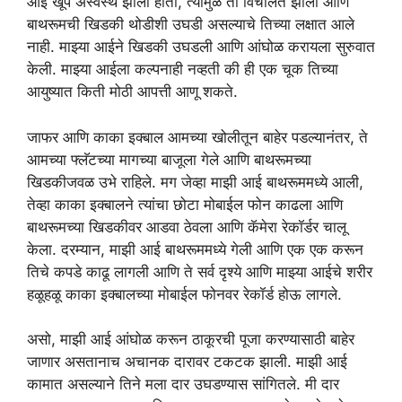
आई खूप अस्वस्थ झाली होती, त्यामुळे ती विचलित झाली आणि
बाथरूमची खिडकी थोडीशी उघडी असल्याचे तिच्या लक्षात आले
नाही. माझ्या आईने खिडकी उघडली आणि आंघोळ करायला सुरुवात
केली. माझ्या आईला कल्पनाही नव्हती की ही एक चूक तिच्या
आयुष्यात किती मोठी आपत्ती आणू शकते.
जाफर आणि काका इक्बाल आमच्या खोलीतून बाहेर पडल्यानंतर, ते
आमच्या फ्लॅटच्या मागच्या बाजूला गेले आणि बाथरूमच्या
खिडकीजवळ उभे राहिले. मग जेव्हा माझी आई बाथरूममध्ये आली,
तेव्हा काका इक्बालने त्यांचा छोटा मोबाईल फोन काढला आणि
बाथरूमच्या खिडकीवर आडवा ठेवला आणि कॅमेरा रेकॉर्डर चालू
केला. दरम्यान, माझी आई बाथरूममध्ये गेली आणि एक एक करून
तिचे कपडे काढू लागली आणि ते सर्व दृश्ये आणि माझ्या आईचे शरीर
हळूहळू काका इक्बालच्या मोबाईल फोनवर रेकॉर्ड होऊ लागले.
असो, माझी आई आंघोळ करून ठाकूरची पूजा करण्यासाठी बाहेर
जाणार असतानाच अचानक दारावर टकटक झाली. माझी आई
कामात असल्याने तिने मला दार उघडण्यास सांगितले. मी दार