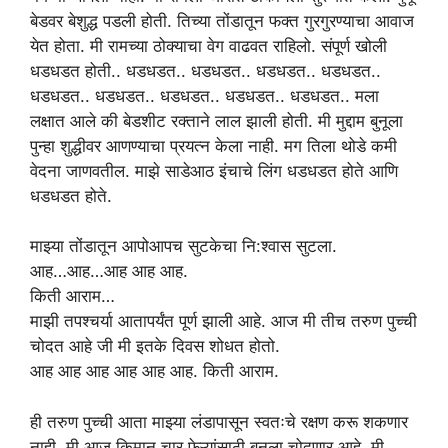
बेडवर बेशुद्ध पडली होती. तिच्या तोंडातून फक्त गुरगुरण्याचा आवाज
येत होता. मी रामच्या ठोक्याचा वेग वाढवत राहिलो. संपूर्ण खोली
धडधडत होती.. धडधडत.. धडधडत.. धडधडत.. धडधडत..
धडधडत.. धडधडत.. धडधडत.. धडधडत.. धडधडत.. मला
लक्षात आले की बेडशीट रक्ताने लाल झाली होती. मी मुद्दाम बुनूला
पुन्हा शुद्धीवर आणण्याचा प्रयत्न केला नाही. मग तिला थोडे कमी
वेदना जाणवतील. माझे साडेआठ इंचाचे लिंग धडधडत होते आणि
धडधडत होते.
माझ्या तोंडातून आपोआपच सुटकेचा नि:श्वास सुटला.
आह…आह…आह आह आह.
किती आराम…
माझी तपश्चर्या आतापर्यंत पूर्ण झाली आहे. आज मी तीच तरुण पुच्ची
चोदत आहे जी मी इतके दिवस शोधत होतो.
आह आह आह आह आह आह. किती आराम.
ही तरुण पुच्ची आता माझ्या लंडापासून स्वतःचे रक्षण करू शकणार
नाही. मी आज किमान चार फेऱ्यांसाठी बुनुला चोदणार आहे. मी