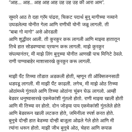
“आह… आह.. आह आह आह उह उह उह की आरा आम”.
सुमारे आठ ते दहा ग्रॅम पांढरा, चिकट पदार्थ बुनू मागीच्या नव्याने
उघडलेल्या योनीत गेला आणि राणीची योनी जळू लागली. ती
“बाबा गो मागो” असे ओरडली
आणि शुद्धीवर आली. ती कुरकुर करू लागली आणि माझ्या हातातून
तिचे हात सोडवण्याचा प्रयत्न करू लागली. माझे कुरकुर
संपल्यानंतर, मी माझे लिंग बुनूच्या योनीत आणखी पाच मिनिटे ठेवले.
राणी पाण्याबाहेर माशासारखे कुरकुर करू लागली.
माझी पँट तिच्या तोंडात अडकली होती, म्हणून ती ऑक्सिजनसाठी
धडपडू लागली. मी माझी पँट काढली. लगेच, मी माझे ओठ तिच्या
ओठांमध्ये गुंतवले आणि तिच्या ओठांना चुंबन घेऊ लागलो. आम्ही
बेडवर धनुष्यासारखे एकमेकांशी गुंतलो होतो. राणी माझ्या खाली होती
आणि मी तिच्या वर होतो. दोन जोड्या पाय एकमेकांशी गुंतलेले होते
आणि बेडवरून खाली लटकत होते, जमिनीला स्पर्श करत होते.
बुनूचे दोन्ही हात बेडच्या दोन्ही बाजूला ओढले गेले होते आणि मी
त्यांना धरून होतो. माझी जीभ बुनूचे ओठ, चेहरा आणि कपाळ