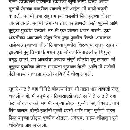
गोऱ्या त्वचेवरून वाहणाऱ्या रक्ताच्या खुणा स्पष्ट दिसत आहेत.
गुलाबी रंगाच्या चादरीवर रक्ताचे ठसे आहेत. मी माझी चड्डी
काढली. मग मी उभा राहून माझ्या चड्डीचे लिंग बुनूच्या तोंडात
चांगले दाबले. मग मी लिंगाच्या टोकावर आणखी काही थुंकले आणि
बुनूच्या पुच्चीत बसवले. मग मी एक जोरात थप्पड मारली. एका
थप्पडीच्या आवाजाने संपूर्ण लिंग पुन्हा पुच्चीत शिरले. अचानक,
साडेआठ इंचाच्या ‘सील’ लिंगाच्या पुच्चीत शिरण्याचा त्रास सहन न
झाल्याने बुनू तिच्या पँटमधून एक जोरात किंचाळली आणि पुन्हा
बेशुद्ध झाली. त्या ओरडांचा आवाज संपूर्ण खोलीत घुमू लागला. मी
बुनूच्या पुच्चीला जोरात मारायला सुरुवात केली. आणि मी राणीची
पँटी माझ्या नाकाला धरली आणि वीर्य चोखू लागलो.
सुमारे आठ ते दहा मिनिटे चोदल्यानंतर. मी माझा भार आणखी रोखू
शकलो नाही. मी बनूचे दूध लिंबासारखे धरले आणि ते आठ ते दहा
वेळा जोरात दाबले. मग मी बनूच्या छोट्या पुच्चीत संपूर्ण आठ इंचाचे
लिंग घातले, दोन्ही हातांनी पुच्ची धरली आणि माझा पूर्णपणे पांढरा
डिक बनूच्या छोट्या पुच्चीत ओतला. लगेचच, माझ्या तोंडातून पूर्ण
शांततेचा आवाज आला.