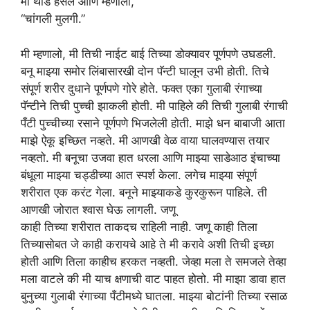
मी थोडे हसले आणि म्हणालो,
“चांगली मुलगी.”
मी म्हणालो, मी तिची नाईट बाई तिच्या डोक्यावर पूर्णपणे उघडली.
बनू माझ्या समोर लिंबासारखी दोन पॅन्टी घालून उभी होती. तिचे
संपूर्ण शरीर दुधाने पूर्णपणे गोरे होते. फक्त एका गुलाबी रंगाच्या
पॅन्टीने तिची पुच्ची झाकली होती. मी पाहिले की तिची गुलाबी रंगाची
पँटी पुच्चीच्या रसाने पूर्णपणे भिजलेली होती. माझे धन बाबाजी आता
माझे ऐकू इच्छित नव्हते. मी आणखी वेळ वाया घालवण्यास तयार
नव्हतो. मी बनूचा उजवा हात धरला आणि माझ्या साडेआठ इंचाच्या
बंधूला माझ्या चड्डीच्या आत स्पर्श केला. लगेच माझ्या संपूर्ण
शरीरात एक करंट गेला. बनूने माझ्याकडे कुरकुरून पाहिले. ती
आणखी जोरात श्वास घेऊ लागली. जणू
काही तिच्या शरीरात ताकदच राहिली नाही. जणू काही तिला
तिच्यासोबत जे काही करायचे आहे ते मी करावे अशी तिची इच्छा
होती आणि तिला काहीच हरकत नव्हती. जेव्हा मला ते समजले तेव्हा
मला वाटले की मी याच क्षणाची वाट पाहत होतो. मी माझा डावा हात
बुनुच्या गुलाबी रंगाच्या पँटीमध्ये घातला. माझ्या बोटांनी तिच्या रसाळ