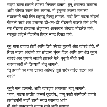
माझ्या डाव्या हाताने त्याच्या लिंगावर दाबला. बुनू अचानक घाबरला
आणि जोरात श्वास घेऊ लागला. मी बुनूच्या उजव्या हाताच्या
तळहाताने माझे लिंग हळूहळू फिरवू लागलो. माझे लिंग माझ्या शॉर्ट्स
पँटमध्ये साडे आठ इंचाच्या ‘टी-एम-टी’ रॉडमध्ये बदलले होते आणि
त्या रॉडच्या टोकाला अंड्याच्या आकाराचे लोखंड जोडलेले होते,
त्यामुळे शॉर्ट्स पँटवरील छिद्र स्पष्ट दिसत होते.
बुनू धापा टाकत होती आणि तिचे कोवळे गुलाबी ओठ कोरडे होते. मी
तिला माझ्या ओठांनी एक छोटासा चुंबन दिला आणि क्षणार्धात बुनूचे
कोरडे ओठ पूर्णपणे लाळेने झाकले गेले. बुनूची भीती कमी
करण्यासाठी मी तिच्याशी बोलू लागलो.
“तू इतकी का धापा टाकत आहेस? तुझे शरीर वाईट वाटत आहे
का?”
बुनुने मान हलवली. आणि कोरड्या आवाजात म्हणू लागली.
“बाबा, माझ्या छातीत कसलं दुखतंय., जणू काही कोणीतरी हजारो
हातोड्यांनी माझी छाती सतत पसरवत आहे”.
मी थोडे घाबरल्याचे नाटक केले आणि म्हणालो,