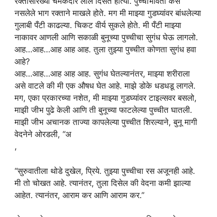
रक्तासारख्या चमकदार लाल दिसत होत्या. पुच्चीभोवती केस
नसलेले भाग रक्ताने माखले होते. मग मी माझ्या गुडघ्यांवर बांधलेल्या
गुलाबी पँटी काढल्या. चिकट वीर्य सुकले होते. मी पँटी माझ्या
नाकावर आणली आणि सकाळी बुनूच्या पुच्चीचा सुगंध घेऊ लागलो.
आह…आह…आह आह आह. तुला तुझ्या पुच्चीत कोणता सुगंध हवा
आहे?
आह…आह…आह आह आह. सुगंध घेतल्यानंतर, माझ्या शरीराला
असे वाटले की मी एक औषध घेत आहे. माझे डोके धडधडू लागले.
मग, एका प्रकारच्या नशेत, मी माझ्या गुडघ्यांवर टाइल्सवर बसलो,
माझी जीभ पुढे केली आणि ती बुनूच्या फाटलेल्या पुच्चीत घातली.
माझी जीभ अचानक ताज्या कापलेल्या पुच्चीत शिरल्याने, बुनू मागी
वेदनेने ओरडली, “अ
,
“सुरुवातीला थोडे दुखेल, प्रिये. तुझ्या पुच्चीचा रस अजूनही आहे.
मी तो चोखत आहे. त्यानंतर, तुला दिसेल की वेदना कमी झाल्या
आहेत. त्यानंतर, आराम कर आणि आराम कर.”