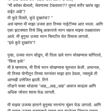
“मी बरोबर बोललो, जेवणाच्या टेबलावर!?? तुमचं शरीर खरंच खूप
वाईट आहे”?
मी कुठे दिसते, कुठे दुखतंय!? ”
असं म्हणत मी माझा उजवा हात तिच्या नाईटीच्या आत भरला. आणि
एका झटक्यात तिचे लिंबू आकाराचे स्तन सहज माझ्या तळहातावर
आले. मी बुनुचा उजवा स्तन चिमटीत घेत विचारू लागलो.
“इथे कुठे दुखतंय”?
पुन्हा, उजवा स्तन सोडून, ​​मी तिला डावे स्तन चोखण्यास सांगितले,
“किंवा इथे!”
मी हे म्हणताच, मी तिचे स्तन चोखण्यास सुरुवात केली. अचानक,
मी तिच्या योनीतून तिच्या स्तनांवर माझा हात ठेवला, ज्यामुळे ती
आणखी उत्तेजित झाली. तिने
तोंडाने फक्त थोडासा “आह,,,आह,,आह” आवाज काढला आणि
अधिक जोरात श्वास घेऊ लागली.
मी माझ्या उजव्या हाताने बुनूच्या स्तनांना चुंबन घेऊ लागलो. आणि
मी माझ्या उजव्या तळहाताने माझ्या ताठ झालेल्या लिंगाला माझ्या