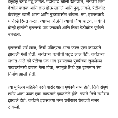
हळूहळू उघडे पडू लागले. पेटीकोट खाली खेचताच, जयंतचे लिंग
देखील कडक आणि ताठ होऊ लागले आणि फुगू लागले. पेटीकोट
कंबरेतून खाली आला आणि गुडघ्यापर्यंत थांबला. मग, इशरतकडे
घाणेरडे स्मित करत, त्याच्या ओठांनी त्याची जीभ चाटत, जयंतने
दोन्ही हातांनी इशरतचे पाय उचलले आणि तिचा पेटीकोट पूर्णपणे
उघडला.
इशरतची सर्व लाज, तिची पवित्रता आता फक्त एका कापडाने
झाकली गेली होती. जयंतच्या पत्नीची घट्ट लाल पँटी. जयंतच्या
लक्षात आले की पँटीचा एक भाग इशरतच्या पुच्चीच्या सुजलेल्या
पाकळ्यांमध्ये दाबला गेला होता, ज्यामुळे तिथे एक दृश्यमान रेषा
निर्माण झाली होती.
त्या मुस्लिम महिलेचे वरचे शरीर आता पूर्णपणे नग्न होते. तिचे संपूर्ण
शरीर आता फक्त एका कापडाने झाकलेले होते. ज्याने तिचे गर्भाशय
झाकले होते. जयंतने इशरतच्या नग्न शरीरावर शेवटची नजर
टाकली.