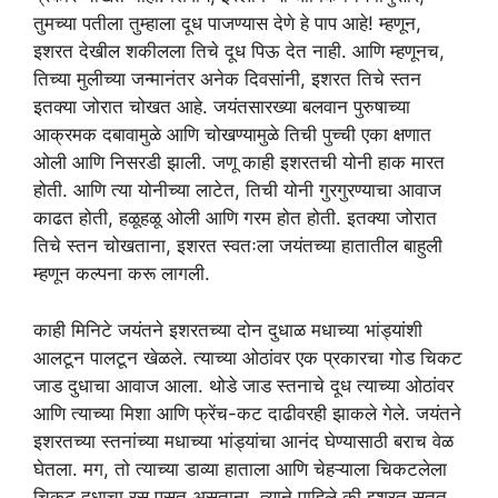
तुमच्या पतीला तुम्हाला दूध पाजण्यास देणे हे पाप आहे! म्हणून,
इशरत देखील शकीलला तिचे दूध पिऊ देत नाही. आणि म्हणूनच,
तिच्या मुलीच्या जन्मानंतर अनेक दिवसांनी, इशरत तिचे स्तन
इतक्या जोरात चोखत आहे. जयंतसारख्या बलवान पुरुषाच्या
आक्रमक दबावामुळे आणि चोखण्यामुळे तिची पुच्ची एका क्षणात
ओली आणि निसरडी झाली. जणू काही इशरतची योनी हाक मारत
होती. आणि त्या योनीच्या लाटेत, तिची योनी गुरगुरण्याचा आवाज
काढत होती, हळूहळू ओली आणि गरम होत होती. इतक्या जोरात
तिचे स्तन चोखताना, इशरत स्वतःला जयंतच्या हातातील बाहुली
म्हणून कल्पना करू लागली.
काही मिनिटे जयंतने इशरतच्या दोन दुधाळ मधाच्या भांड्यांशी
आलटून पालटून खेळले. त्याच्या ओठांवर एक प्रकारचा गोड चिकट
जाड दुधाचा आवाज आला. थोडे जाड स्तनाचे दूध त्याच्या ओठांवर
आणि त्याच्या मिशा आणि फ्रेंच-कट दाढीवरही झाकले गेले. जयंतने
इशरतच्या स्तनांच्या मधाच्या भांड्यांचा आनंद घेण्यासाठी बराच वेळ
घेतला. मग, तो त्याच्या डाव्या हाताला आणि चेहऱ्याला चिकटलेला
चिकट दुधाचा रस पुसत असताना, त्याने पाहिले की इशरत सतत