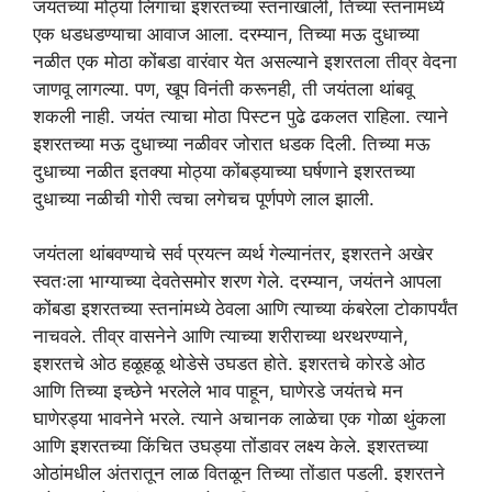
जयंतच्या मोठ्या लिंगाचा इशरतच्या स्तनांखाली, तिच्या स्तनांमध्ये
एक धडधडण्याचा आवाज आला. दरम्यान, तिच्या मऊ दुधाच्या
नळीत एक मोठा कोंबडा वारंवार येत असल्याने इशरतला तीव्र वेदना
जाणवू लागल्या. पण, खूप विनंती करूनही, ती जयंतला थांबवू
शकली नाही. जयंत त्याचा मोठा पिस्टन पुढे ढकलत राहिला. त्याने
इशरतच्या मऊ दुधाच्या नळीवर जोरात धडक दिली. तिच्या मऊ
दुधाच्या नळीत इतक्या मोठ्या कोंबड्याच्या घर्षणाने इशरतच्या
दुधाच्या नळीची गोरी त्वचा लगेचच पूर्णपणे लाल झाली.
जयंतला थांबवण्याचे सर्व प्रयत्न व्यर्थ गेल्यानंतर, इशरतने अखेर
स्वतःला भाग्याच्या देवतेसमोर शरण गेले. दरम्यान, जयंतने आपला
कोंबडा इशरतच्या स्तनांमध्ये ठेवला आणि त्याच्या कंबरेला टोकापर्यंत
नाचवले. तीव्र वासनेने आणि त्याच्या शरीराच्या थरथरण्याने,
इशरतचे ओठ हळूहळू थोडेसे उघडत होते. इशरतचे कोरडे ओठ
आणि तिच्या इच्छेने भरलेले भाव पाहून, घाणेरडे जयंतचे मन
घाणेरड्या भावनेने भरले. त्याने अचानक लाळेचा एक गोळा थुंकला
आणि इशरतच्या किंचित उघड्या तोंडावर लक्ष्य केले. इशरतच्या
ओठांमधील अंतरातून लाळ वितळून तिच्या तोंडात पडली. इशरतने