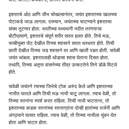
इशरतचे ओठ आणि जीभ चोखल्यानंतर, जयंत इशरतच्या खालच्या
पोटाकडे जाऊ लागला. दरम्यान, जयंतच्या चाटण्याने इशरतचा
संयम तुटणार होता. भरतीच्या मध्यभागी नदीत तरंगणाऱ्या
बोटीप्रमाणे, इशरतचे संपूर्ण शरीर सतत हलत होते. तिचे मऊ,
चरबीयुक्त पोट देखील तिच्या श्वासाने सतत थरथरत होते. तिची
छाती देखील तिच्या जड श्वासाने वर आणि खाली पडत होती. यावेळी
जयंत थांबला. इशरतलाही थोडासा श्वास घेताना दिसत होता.
तथापि, तिच्या अतृप्त वासनेच्या तीव्र उत्कटतेने तिने डोळे मिटले
होते.
यावेळी जयंतने त्याच्या जिभेचे टोक अरुंद केले आणि इशरतच्या
नाभीत घातले आणि तिची मऊ नाभी चाटू लागला. त्याच वेळी, तो
तिच्या स्तनांना स्पर्श करत राहिला. तिची नाभी चाटताना, तो
इशरतच्या कडक स्तनांच्या स्तनाग्रांना दोन्ही हातांच्या तर्जनी आणि
अंगठ्याने घासत राहिला. त्याच वेळी, तो तिच्या नाभीला चुंबन घेत
होता आणि चाटत होता.