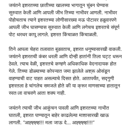
जयंतने इशरतच्या छातीच्या खालच्या भागातून चुंबन घेण्यास
सुरुवात केली आणि आपली जीभ तिच्या नाभीवर आणली. नाभीवर
पोहोचताच त्याने इशरतच्या लोणीसारख्या मऊ पोटावर हळूवारपणे
आपली जीभ घासण्यास सुरुवात केली आणि लगेचच इशरतचे संपूर्ण
पोट थरथर कापू लागले. इशरत किंचाळत किंचाळली.
तिने आपला चेहरा तलावात बुडवताच, इशरत धनुष्यासारखी वाकली.
जयंतने इशरतची कंबर धरली आणि दोन्ही हातांनी तिला घट्ट धरून
ठेवले. त्याच वेळी, इशरतचे कण्हणे अधिकाधिक वेदनादायक होत
गेले. तिच्या डोळ्याच्या कोपऱ्यात जमा झालेले अश्रू ओसंडून
वाहण्याची वाट पाहत असल्याचे दिसत होते. आतापर्यंत, सद्गुणी
इशरतला हे चांगलेच समजले होते की या क्रूर माणसाच्या हातातून
स्वतःला वाचवणे आता शक्य नाही.
जयंतने त्याची जीभ आकुंचन पावली आणि इशरतच्या नाभीत
घातली, इशरत पाण्यातून बाहेर काढलेल्या माशासारखी खाऊ
लागली. “आह्ह्ह्ह!!! मला जाऊ दे… आह्ह्ह्ह!!!!”