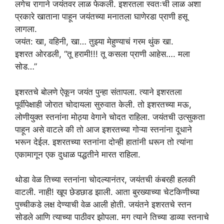
लगेच रागाने जयंतवर लाळ फेकली. इशरतला स्वतःची लाळ अशा
प्रकारे खाताना पाहून जयंतच्या मनातला घाणेरडा प्राणी हसू
लागला.
जयंत: खा, वहिनी, खा… तुझ्या मेहुण्याचं गरम थुंक खा.
इशरत ओरडली, “तू हरामी!!! तू कसला प्राणी आहेस…. मला
सोड…”
इशरतचे बोलणे ऐकून जयंत पुन्हा संतापला. त्याने इशरतला
पूर्वीपेक्षाही जोरात चोदायला सुरुवात केली. तो इशरतच्या मऊ,
लोणीयुक्त स्तनांना मोठ्या वेगाने चोदत राहिला. जयंतची उत्सुकता
पाहून असे वाटले की तो आज इशरतच्या गोऱ्या स्तनांना दूधाने
भरून देईल. इशरतच्या स्तनांना दोन्ही हातांनी धरून तो त्यांना
एकामागून एक दुधाळ पद्धतीने मारत राहिला.
थोडा वेळ तिच्या स्तनांना चोदल्यानंतर, जयंतची कंबरही हलकी
वाटली. नाही! खूप छेडछाड झाली. आता बुरख्याच्या चेटकिणीच्या
पुच्चीकडे लक्ष देण्याची वेळ आली होती. जयंतने इशरतचे स्तन
सोडले आणि त्याच्या पाठीवर झोपला. मग त्याने तिच्या डाव्या स्तनाचे