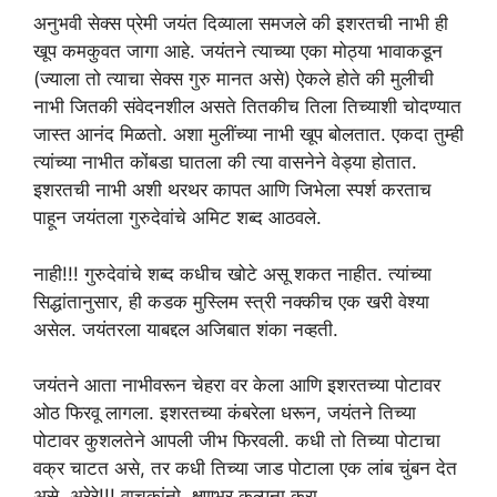
अनुभवी सेक्स प्रेमी जयंत दिव्याला समजले की इशरतची नाभी ही
खूप कमकुवत जागा आहे. जयंतने त्याच्या एका मोठ्या भावाकडून
(ज्याला तो त्याचा सेक्स गुरु मानत असे) ऐकले होते की मुलीची
नाभी जितकी संवेदनशील असते तितकीच तिला तिच्याशी चोदण्यात
जास्त आनंद मिळतो. अशा मुलींच्या नाभी खूप बोलतात. एकदा तुम्ही
त्यांच्या नाभीत कोंबडा घातला की त्या वासनेने वेड्या होतात.
इशरतची नाभी अशी थरथर कापत आणि जिभेला स्पर्श करताच
पाहून जयंतला गुरुदेवांचे अमिट शब्द आठवले.
नाही!!! गुरुदेवांचे शब्द कधीच खोटे असू शकत नाहीत. त्यांच्या
सिद्धांतानुसार, ही कडक मुस्लिम स्त्री नक्कीच एक खरी वेश्या
असेल. जयंतरला याबद्दल अजिबात शंका नव्हती.
जयंतने आता नाभीवरून चेहरा वर केला आणि इशरतच्या पोटावर
ओठ फिरवू लागला. इशरतच्या कंबरेला धरून, जयंतने तिच्या
पोटावर कुशलतेने आपली जीभ फिरवली. कधी तो तिच्या पोटाचा
वक्र चाटत असे, तर कधी तिच्या जाड पोटाला एक लांब चुंबन देत
असे. अरेरे!!! वाचकांनो, क्षणभर कल्पना करा.