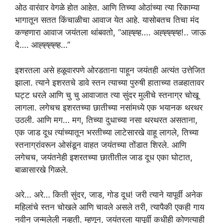
ओठ वारंवार वेगळे होत आहेत. आणि तिच्या ओठांच्या त्या रिकाम्या
भागातून सतत किंचाळीचा आवाज येत आहे. यासोबतच तिचा मंद
कण्हणारा आवाज जयंतला थांबवतो, “आह्ह्ह…. अह्ह्ह्ह्ह!.. जाऊ
दे…. आह्ह्ह्ह्ह…”
इशरतला असे हळूवारपणे ओरडताना पाहून जयंतही अत्यंत उत्तेजित
झाला. त्याने इशरतचे डावे स्तन त्याच्या पुरुषी हाताच्या तळहातावर
घट्ट धरले आणि चु चु आवाजात त्या सुंदर मुलीचे स्तनाग्र चोखू
लागला. लगेचच इशरतच्या छातीच्या नसांमध्ये एक भयानक थरथर
उठली. आणि मग… मग, तिच्या दुधाच्या नसा थरथरत असताना,
एक जाड दूध त्यांच्यातून भरतीच्या लाटेसारखे वाहू लागले, तिच्या
स्तनाग्रांवरून ओसंडून वाहत जयंतच्या तोंडात शिरले. आणि
लगेचच, जयंतनेही इशरतच्या छातीतील जाड दूध एका घोटात,
बाळासारखे गिळले.
अरे… अरे… किती सुंदर, जाड, गोड दूध! जरी त्याने यापूर्वी अनेक
महिलांचे स्तन चोखले आणि चावले असले तरी, त्यापैकी एकही गाय
नवीन जन्मलेली नव्हती. म्हणून, जयंतरला यापूर्वी कधीही कोणत्याही