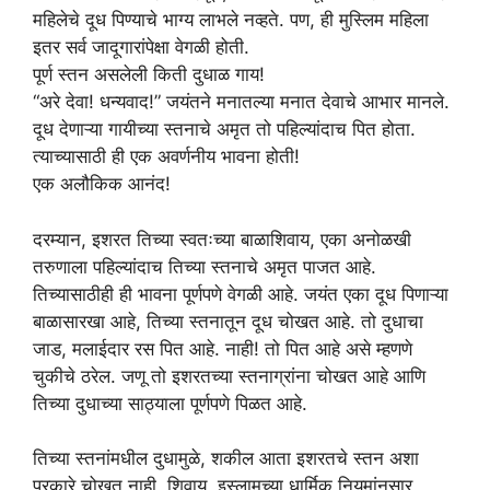
महिलेचे दूध पिण्याचे भाग्य लाभले नव्हते. पण, ही मुस्लिम महिला
इतर सर्व जादूगारांपेक्षा वेगळी होती.
पूर्ण स्तन असलेली किती दुधाळ गाय!
“अरे देवा! धन्यवाद!” जयंतने मनातल्या मनात देवाचे आभार मानले.
दूध देणाऱ्या गायीच्या स्तनाचे अमृत तो पहिल्यांदाच पित होता.
त्याच्यासाठी ही एक अवर्णनीय भावना होती!
एक अलौकिक आनंद!
दरम्यान, इशरत तिच्या स्वतःच्या बाळाशिवाय, एका अनोळखी
तरुणाला पहिल्यांदाच तिच्या स्तनाचे अमृत पाजत आहे.
तिच्यासाठीही ही भावना पूर्णपणे वेगळी आहे. जयंत एका दूध पिणाऱ्या
बाळासारखा आहे, तिच्या स्तनातून दूध चोखत आहे. तो दुधाचा
जाड, मलाईदार रस पित आहे. नाही! तो पित आहे असे म्हणणे
चुकीचे ठरेल. जणू तो इशरतच्या स्तनाग्रांना चोखत आहे आणि
तिच्या दुधाच्या साठ्याला पूर्णपणे पिळत आहे.
तिच्या स्तनांमधील दुधामुळे, शकील आता इशरतचे स्तन अशा
प्रकारे चोखत नाही. शिवाय, इस्लामच्या धार्मिक नियमांनुसार,