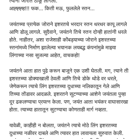
त्यांना जोरात ठोकू लागला.
आह्ह्ह्ह!!! फक… किती मऊ, फुललेले स्तन…
जयंतच्या प्रत्येक जोराने इशरतचे भरदार स्तन थरथर कापू लागले
आणि डोलू लागले. सुदैवाने, जयंतने तिचे स्तन दोन्ही हातांनी धरले
होते. नाहीतर, अशा राजेशाही कोंबड्याच्या जोराने इशरतच्या
स्तनांमध्ये निर्माण झालेल्या भयानक लयबद्ध कंपनांमुळे माझ्या
लिंगाच्या नसा सुजल्या आहेत, वाचकहो!
जयंतने आता हात पुढे करून बाजूने एक उशी घेतली. मग, त्याने ती
इशरतच्या डोक्याखाली ठेवली आणि तिचे डोके थोडे वर धरले,
जेणेकरून त्याचे लिंग इशरतच्या दुधाच्या नलिकातून गेले आणि
तिच्या तोंडावर आदळले. इशरतने सुटण्याच्या आशेने जयंतला पुन्हा
दूर ढकलण्याचा प्रयत्न केला. पण, जयंत आता भयंकर वाघासारखा
होता. त्याच्या हातातून सुटण्याचा कोणताही मार्ग नव्हता.
यावेळी, काहीही न बोलता, जयंतने त्याचे मोठे लिंग इशरतच्या
दुधाच्या नळीवर दाबले आणि त्यावर हात लावायला सुरुवात केली.