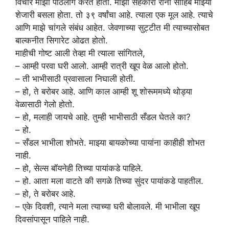
विचार माझा पाठलाग करत होता. माझा सहकारी रोनी साहिब माझ्या
शेजारी बसला होता. तो ३९ वर्षांचा आहे. त्याला एक मूल आहे. त्याचे
आणि माझे चांगले संबंध आहेत. जेवणाच्या सुट्टीत मी त्याच्यासोबत
बाल्कनीत सिगारेट ओढत होतो.
माहीची गोष्ट आली तेव्हा मी त्याला सांगितले,
– आम्ही परवा घरी आलो. आम्ही रात्री खूप वेळ आलो होतो.
– ती भाभीसाठी प्रवासाला निघाली होती.
– हो, ते बरोबर आहे. आणि काल आम्ही शू शोरूममध्ये थोड्या
वेळासाठी गेलो होतो.
– हो, मलाही जायचे आहे. तुम्ही भाभीसाठी सँडल घेतले का?
– हो.
– सँडल भाभीला शोभते. माझ्या बायकोच्या पायांना काहीही शोभत
नाही.
– हो, सेल्स बॉयनेही तिच्या पायांकडे पाहिले.
– हो. आता मला वाटते की सगळे तिच्या सुंदर पायांकडे पाहतील.
– हो, ते बरोबर आहे.
– एके दिवशी, त्याने मला त्याच्या घरी बोलावले. मी भाभीला खूप
दिवसांपासून पाहिले नाही.