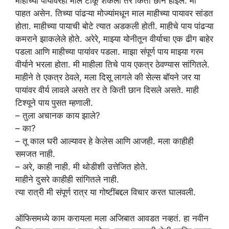
माहीच्या पायावरही माल टाकू शकला तर किती छान होईल. मी
पाहत असेन. तिच्या पांढऱ्या मोज्यांमधून माल माहीच्या पायावर सांडत
होता. माहीच्या पायाची बोटे त्यात अडकली होती. माहीचे पाय पांढऱ्या
कमराने झाकलेले होते. अरेरे, माझ्या योनीतून वीर्याचा एक ढीग बाहेर
पडला आणि माहीच्या पायांवर पडला. माझा संपूर्ण पाय माझ्या गरम
वीर्याने भरला होता. मी माहीला तिचे पाय एकत्र ठेवण्यास सांगितले.
माहीने ते एकत्र ठेवले, मला दिसू लागले की सेल्स बॉयने जर या
पायांवर वीर्य लावले असते तर ते किती छान दिसले असते. माही
टिश्यूने पाय पुसत म्हणाली.
– तुला अचानक काय झाले?
– का?
– तू काल घरी आल्यावर हे केलेस आणि आजही. मला काहीही
समजत नाही.
– अरे, काही नाही. मी थोडीशी उत्तेजित होते.
माहीने दुसरे काहीही सांगितले नाही.
त्या रात्री मी संपूर्ण रात्र या गोष्टींबद्दल विचार करत घालवली.
ऑफिसमध्ये काम करायला मला अजिबात आवडत नव्हतं. हा नवीन