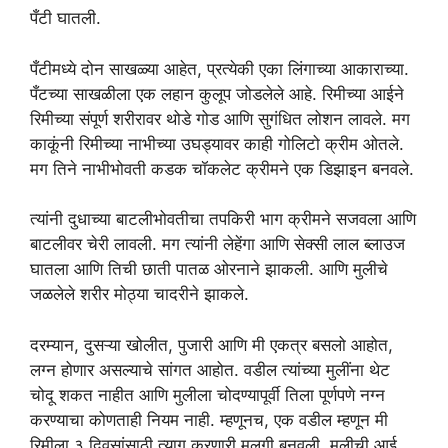
पँटी घातली.
पँटीमध्ये दोन साखळ्या आहेत, प्रत्येकी एका लिंगाच्या आकाराच्या.
पँटच्या साखळीला एक लहान कुलूप जोडलेले आहे. रिमीच्या आईने
रिमीच्या संपूर्ण शरीरावर थोडे गोड आणि सुगंधित लोशन लावले. मग
काकूंनी रिमीच्या नाभीच्या उघड्यावर काही गोलिटो क्रीम ओतले.
मग तिने नाभीभोवती कडक चॉकलेट क्रीमने एक डिझाइन बनवले.
त्यांनी दुधाच्या बाटलीभोवतीचा तपकिरी भाग क्रीमने सजवला आणि
बाटलीवर चेरी लावली. मग त्यांनी लेहेंगा आणि सेक्सी लाल ब्लाउज
घातला आणि तिची छाती पातळ ओरनाने झाकली. आणि मुलीचे
जळलेले शरीर मोठ्या चादरीने झाकले.
दरम्यान, दुसऱ्या खोलीत, पुजारी आणि मी एकत्र बसलो आहोत,
लग्न होणार असल्याचे सांगत आहोत. वडील त्यांच्या मुलींना थेट
चोदू शकत नाहीत आणि मुलीला चोदण्यापूर्वी तिला पूर्णपणे नग्न
करण्याचा कोणताही नियम नाही. म्हणूनच, एक वडील म्हणून मी
रिमीला ३ दिवसांसाठी त्याग करणारी मुलगी बनवली. मुलीची आई