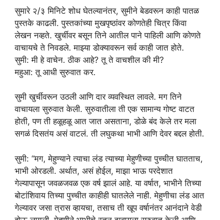
सुमारे २/३ मिनिटे शोध घेतल्यानंतर, सुमीने बेडवरून काही पातळ
पुस्तके काढली. पुस्तकांच्या मुखपृष्ठांवर कोणतेही चित्र किंवा
लेखन नव्हते. खुर्चीवर बसून तिने आतील पाने पाहिली आणि कोणते
वाचायचे ते निवडले. माझ्या डोक्यावरून सर्व काही जात होते.
सुमी: मी हे वाचेन. ठीक आहे? तू ते वाचशील की मी?
महुआ: तू आधी सुरुवात कर.
सुमी खुर्चीवरून उठली आणि दार व्यवस्थित लावले. मग तिने
वाचायला सुरुवात केली. सुरुवातीला ती एक सामान्य गोष्ट वाटत
होती, पण ती हळूहळू आत जात असताना, डोळे बंद केले तर मला
सगळं दिसतंय असं वाटलं. ती लघुकथा भाभी आणि देवर बद्दल होती.
सुमी: “मग, मेहुण्याने त्याचा लंड त्याच्या मेहुणीच्या पुच्चीत घातताच,
भाभी ओरडली. अर्थात, असं होईल, माझा भाऊ परदेशात
गेल्यापासून जवळजवळ एक वर्ष झालं आहे. या वर्षात, भाभीने तिच्या
बोटांशिवाय तिच्या पुच्चीत काहीही घातलेले नाही. मेहुणीचा लंड आत
गेल्यावर जसा त्रास व्हायचा, तसाच ती खूप वर्षानंतर आनंदाने वेडी
होऊ लागली. मेहुणीने भाभीचे स्तन दाबायला सुरुवात केली आणि