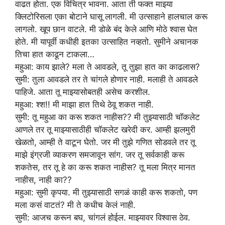
वाढत होता. एक विचित्र भावना. आता ती फक्त माझ्या
क्लिटोरिसला एका बोटाने घासू लागली. मी उत्साहाने हालचाल करू
लागलो. खूप छान वाटले. मी डोळे बंद केले आणि मोठे श्वास घेत
होते. मी यापूर्वी कधीही इतका उत्साहित नव्हतो. सुमीने अचानक
तिचा हात काढून टाकला…
महुआ: काय झाले? मला ते आवडले, तू तुझा हात का काढलास?
सुमी: तुला आवडले तर ते चांगले होणार नाही. मलाही ते आवडले
पाहिजे. आता तू माझ्यासोबतही असेच करशील.
महुआ: श्श!! मी माझा हात तिथे ठेवू शकत नाही.
सुमी: तू महुआ का करू शकत नाहीस?? मी तुझ्यासाठी चॉकलेट
आणले तर तू माझ्यासाठीही चॉकलेट खरेदी कर. आम्ही झलमुरी
खेळतो, आम्ही ते वाटून घेतो. जर मी तुझे गणित सोडवले तर तू
माझे इंग्रजी व्याकरण समजावून सांग. जर तू सर्वकाही करू
शकतेस, तर तू हे का करू शकत नाहीस? तू मला मित्र मानत
नाहीस, नाही का??
महुआ: सुमी कृपया. मी तुझ्यासाठी सगळं काही करू शकतो, पण
मला कसं वाटतं? मी ते कधीच केलं नाही.
सुमी: आजच करून बघ, चांगलं होईल. माझ्यावर विश्वास ठेव.