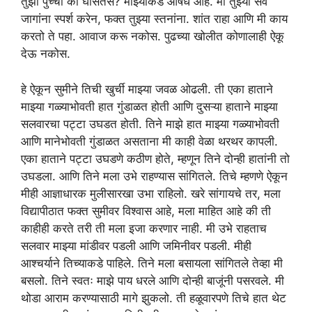
तुझी पुच्ची का घासतेस? माझ्याकडे औषध आहे. मी तुझ्या सर्व
जागांना स्पर्श करेन, फक्त तुझ्या स्तनांना. शांत राहा आणि मी काय
करतो ते पहा. आवाज करू नकोस. पुढच्या खोलीत कोणालाही ऐकू
देऊ नकोस.
हे ऐकून सुमीने तिची खुर्ची माझ्या जवळ ओढली. ती एका हाताने
माझ्या गळ्याभोवती हात गुंडाळत होती आणि दुसऱ्या हाताने माझ्या
सलवारचा पट्टा उघडत होती. तिने माझे हात माझ्या गळ्याभोवती
आणि मानेभोवती गुंडाळत असताना मी काही वेळा थरथर कापली.
एका हाताने पट्टा उघडणे कठीण होते, म्हणून तिने दोन्ही हातांनी तो
उघडला. आणि तिने मला उभे राहण्यास सांगितले. तिचे म्हणणे ऐकून
मीही आज्ञाधारक मुलीसारखा उभा राहिलो. खरे सांगायचे तर, मला
विद्यापीठात फक्त सुमीवर विश्वास आहे, मला माहित आहे की ती
काहीही करते तरी ती मला इजा करणार नाही. मी उभे राहताच
सलवार माझ्या मांडीवर पडली आणि जमिनीवर पडली. मीही
आश्चर्याने तिच्याकडे पाहिले. तिने मला बसायला सांगितले तेव्हा मी
बसलो. तिने स्वतः माझे पाय धरले आणि दोन्ही बाजूंनी पसरवले. मी
थोडा आराम करण्यासाठी मागे झुकलो. ती हळूवारपणे तिचे हात थेट