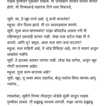
माझ्या पुच्चीवर गुंडाळत राहिली. मी उत्साहाने वारंवार थरथर कापत
होतो. मी तिच्याकडे पाहताच तिने मला विचारले,
सुमी: व्वा, हे खूप ताजे आहे. तू कधी कापलंस?
महुआ: दोन दिवस झाले. मी दर आठवड्याला कापते.
सुमी: तुला काय म्हणायचंय? माझा बॉयफ्रेंड असला तरी मी
महिन्यातून एकदाही कापत नाही. जेव्हा मला वाटेल तेव्हा मी ते
कापते. आणि तू? बघूया. आता मला सांग कसं वाटतंय?
महुआ: मला माहिती आहे, ते थोडं विचित्र आहे, पण ते चावणं अजून
थांबलेलं नाहीये.
सुमी: ते इतक्या लवकर जाणार नाही. थोडा वेळ लागेल, अजून खूप
गोष्टी करायच्या आहेत.
महुआ: तुला काय करायचं आहे?
सुमी: खूप, तू फक्त बघत राहतोस, बोलू नकोस किंवा व्यत्यय आणू
नकोस…
त्याबरोबर, सुमीने तिच्या तोंडातून थोडेसे थुंकी काढून माझ्या
पुच्चीवर लावले. ती हळूहळू थरथरू लागली. माझा आनंद हळूहळू