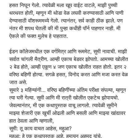
हसत निघून गेलो. त्यावेळी मला खूप वाईट वाटले, माझी पुच्ची
थरथरत होती, म्हणून मी थोडा वेळ लघवी करण्यासाठी आणि पाणी
देण्यासाठी वॉशरूममध्ये गेलो. त्यानंतर, सर्व काही ठीक झाले. पण
नंतर मी शपथ घेतली की मी पुन्हा कधीही पॉर्न पाहणार नाही. मी
ऐकले की फक्त मुलेच हे पाहतात.
ईडन कॉलेजमधील एक वर्गमित्र आणि रूममेट, सुमी नावाची. माझी
सर्वात चांगली मैत्रीण. आम्ही एकाच बेडवर झोपतो. आमच्या खोलीत
२ बेड होते, आम्ही एकूण ४ जण एकाच खोलीत राहत होतो. इतर २
वरिष्ठ बहिणी होत्या. सगळे हसत, विनोद करत आणि मजा करत वेळ
जात असे.
सुमारे ३ महिन्यांनी… वरिष्ठ बहिणींच्या अंतिम परीक्षा संपल्या, म्हणून
त्या घरी गेल्या. सुमी आणि मी रात्री खोलीत एकटेच झोपायचो.
जेवल्यानंतर, मी एक कथापुस्तक वाचू लागलो. त्यावेळी सुमीने
माझ्या शेजारी एक खुर्ची ओढली आणि बसली आणि माझ्या खांद्यावर
हात ठेवला आणि म्हणाली,
सुमी: तू काय वाचत आहेस, महुआ?
महुआ: हे एक कथापुस्तक आहे. हुमायून अहमद यांचे.