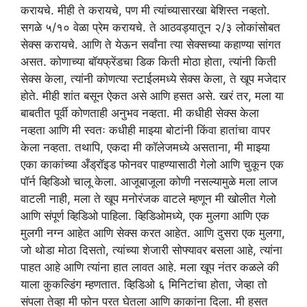
करायचे. मीही ते करायचे, पण मी त्यांच्यासारखा बेशिस्त नव्हतो.
सगळे ५/१० वेळा प्रेम करायचे. ते आठवड्यातून २/३ लोकांसोबत
सेक्स करायचे. आणि ते येऊन सर्वांना त्या सेक्सच्या कहाण्या सांगत
असत. कोणाच्या बॉयफ्रेंडचा डिक किती मोठा होता, त्यांनी किती
सेक्स केला, त्यांनी कोणत्या स्टाईलमध्ये सेक्स केला, ते खूप मजेदार
होते. मीही शांत बसून ऐकत असे आणि हसत असे. खरं तर, मला या
बाबतीत पूर्वी कोणताही अनुभव नव्हता. मी कधीही सेक्स केला
नव्हता आणि मी स्वतः कधीही माझ्या बोटांनी किंवा हातांचा वापर
केला नव्हता. तथापि, एकदा मी कॉलेजमध्ये असताना, मी माझ्या
एका काकांच्या अँड्रॉइड फोनवर पाहण्यासाठी गेलो आणि चुकून एक
पॉर्न व्हिडिओ चालू केला. आजूबाजूला कोणी नसल्यामुळे मला लाज
वाटली नाही, मला ते खूप मनोरंजक वाटले म्हणून मी खोलीत गेलो
आणि संपूर्ण व्हिडिओ पाहिला. व्हिडिओमध्ये, एक मुलगा आणि एक
मुलगी नग्न आहेत आणि सेक्स करत आहेत. आणि दुसरा एक मुलगा,
जो थोडा मोठा दिसतो, त्यांच्या शेजारी सोफ्यावर बसला आहे, त्यांना
पाहत आहे आणि त्यांना हात लावत आहे. मला खूप नंतर कळले की
याला कुकल्डिंग म्हणतात. व्हिडिओ ६ मिनिटांचा होता, जेव्हा तो
संपला तेव्हा मी फोन परत घेतला आणि काकांना दिला. मी हसत